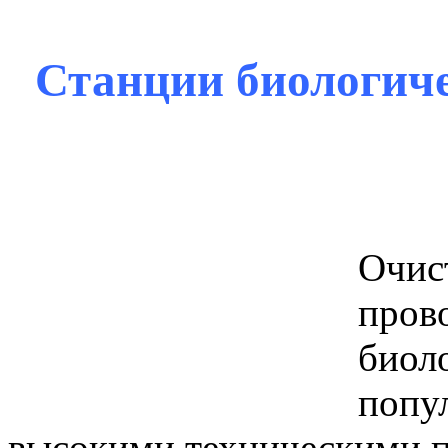
Станции биологич
Очис
пров
биоло
попу
высокими техническими п